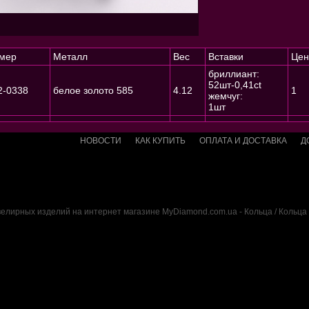
мер
Металл
Вес
Вставки
Цен
бриллиант:
52шт-0,41ct
2-0338
белое золото 585
4.12
1
жемчуг:
1шт
НОВОСТИ
КАК КУПИТЬ
ОПЛАТА И ДОСТАВКА
Д
елирных изделий на интернет магазине MyDiamond.com.ua - Кольца / Кольца