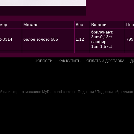
мер
Металл
Вес
Вставки
Цен
бриллиант:
3шт-0,13ct
2-0314
белое золото 585
1.12
799
сапфир:
1шт-1,57ct
НОВОСТИ
КАК КУПИТЬ
ОПЛАТА И ДОСТАВКА
Д
й на интернет магазине MyDiamond.com.ua - Подвески / Подвески с бриллиан